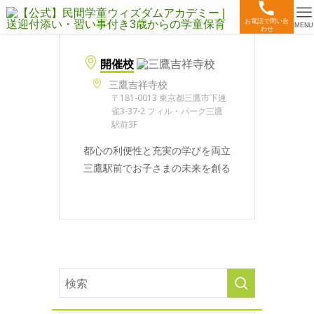
お電話で問い合
MENU
わせ
開催校
三鷹吉祥寺校
〒181-0013 東京都三鷹市下連
雀3-37-2 フィル・パーク三鷹
駅前3F
都心の利便性と充実の学びを両立
三鷹駅前でお子さまの未来を創る