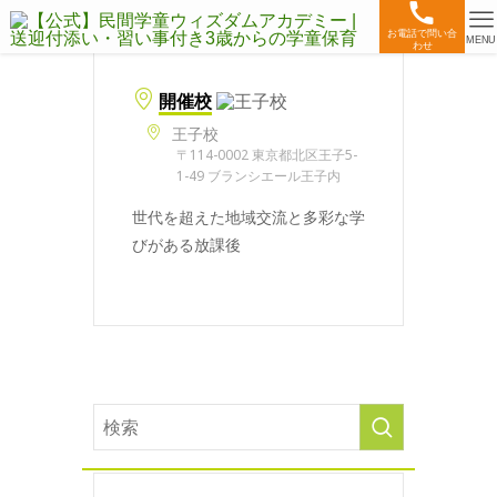
お電話で問い合
MENU
わせ
開催校
王子校
〒114-0002 東京都北区王子5-
1-49 ブランシエール王子内
世代を超えた地域交流と多彩な学
びがある放課後