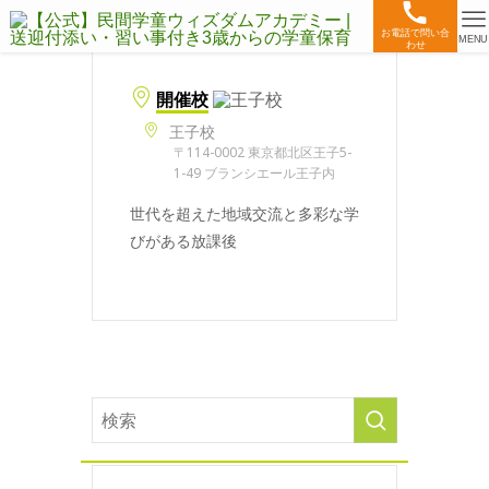
お電話で問い合
MENU
わせ
開催校
王子校
〒114-0002 東京都北区王子5-
1-49 ブランシエール王子内
世代を超えた地域交流と多彩な学
びがある放課後