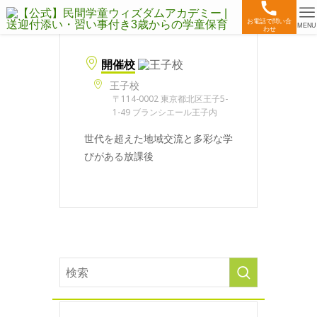
お電話で問い合
MENU
わせ
開催校
王子校
〒114-0002 東京都北区王子5-
1-49 ブランシエール王子内
世代を超えた地域交流と多彩な学
びがある放課後