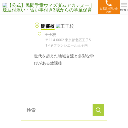
お電話で問い合
MENU
わせ
開催校
王子校
〒114-0002 東京都北区王子5-
1-49 ブランシエール王子内
世代を超えた地域交流と多彩な学
びがある放課後