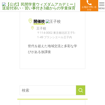
お電話で問い合
MENU
わせ
開催校
王子校
〒114-0002 東京都北区王子5-
1-49 ブランシエール王子内
世代を超えた地域交流と多彩な学
びがある放課後