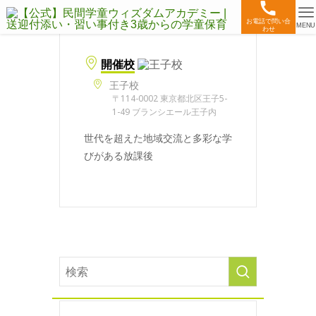
お電話で問い合
MENU
わせ
開催校
王子校
〒114-0002 東京都北区王子5-
1-49 ブランシエール王子内
世代を超えた地域交流と多彩な学
びがある放課後