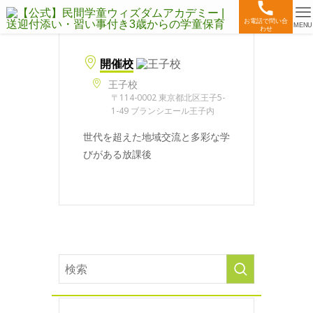
お電話で問い合
MENU
わせ
開催校
王子校
〒114-0002 東京都北区王子5-
1-49 ブランシエール王子内
世代を超えた地域交流と多彩な学
びがある放課後