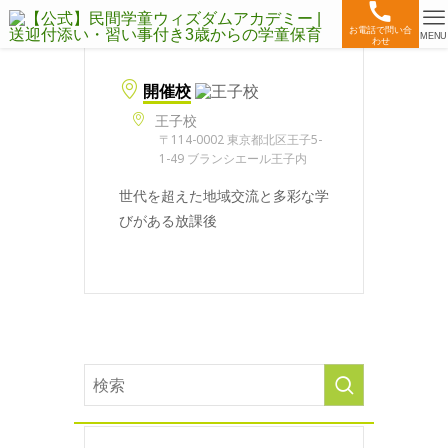
お電話で問い合
MENU
わせ
開催校
王子校
〒114-0002 東京都北区王子5-
1-49 ブランシエール王子内
世代を超えた地域交流と多彩な学
びがある放課後