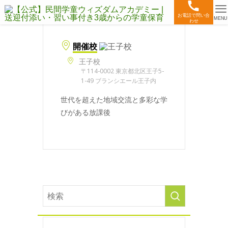
お電話で問い合
MENU
わせ
開催校
王子校
〒114-0002 東京都北区王子5-
1-49 ブランシエール王子内
世代を超えた地域交流と多彩な学
びがある放課後