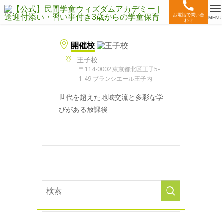
お電話で問い合
MENU
わせ
開催校
王子校
〒114-0002 東京都北区王子5-
1-49 ブランシエール王子内
世代を超えた地域交流と多彩な学
びがある放課後