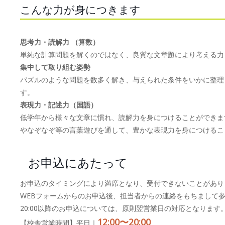
こんな力が身につきます
思考力・読解力 （算数）
単純な計算問題を解くのではなく、良質な文章題により考える力
集中して取り組む姿勢
パズルのような問題を数多く解き、与えられた条件をいかに整理
す。
表現力・記述力（国語）
低学年から様々な文章に慣れ、読解力を身につけることができま
やなぞなぞ等の言葉遊びを通して、豊かな表現力を身につけるこ
お申込にあたって
お申込のタイミングにより満席となり、受付できないことがあり
WEBフォームからのお申込後、担当者からの連絡をもちまして
20:00以降のお申込については、原則翌営業日の対応となります
12:00〜20:00
【校舎営業時間】平日｜