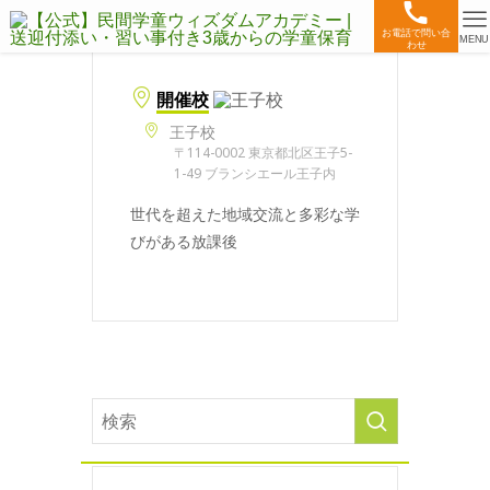
お電話で問い合
MENU
わせ
開催校
王子校
〒114-0002 東京都北区王子5-
1-49 ブランシエール王子内
世代を超えた地域交流と多彩な学
びがある放課後