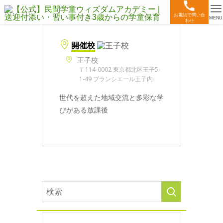
お電話で問い合
MENU
わせ
開催校
王子校
〒114-0002 東京都北区王子5-
1-49 ブランシエール王子内
世代を超えた地域交流と多彩な学
びがある放課後