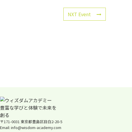
NXT Event
〒171-0031 東京都豊島区目白2-20-5
Email: info@wisdom-academy.com