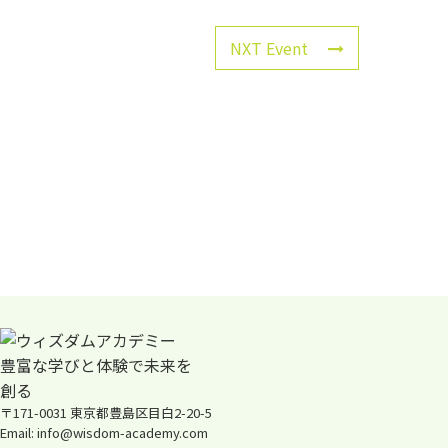
NXT Event
〒171-0031 東京都豊島区目白2-20-5
Email: info@wisdom-academy.com