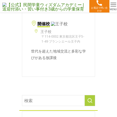
お電話で問い合
MENU
わせ
開催校
王子校
〒114-0002 東京都北区王子5-
1-49 ブランシエール王子内
世代を超えた地域交流と多彩な学
びがある放課後