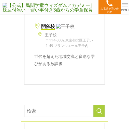
お電話で問い合
MENU
わせ
開催校
王子校
〒114-0002 東京都北区王子5-
1-49 ブランシエール王子内
世代を超えた地域交流と多彩な学
びがある放課後