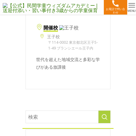
お電話で問い合
MENU
わせ
開催校
王子校
〒114-0002 東京都北区王子5-
1-49 ブランシエール王子内
世代を超えた地域交流と多彩な学
びがある放課後