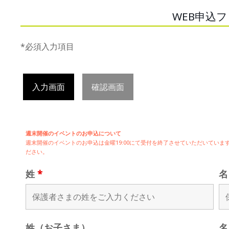
WEB申込
*必須入力項目
入力画面
確認画面
週末開催のイベントのお申込について
週末開催の
イベントのお申込は
金曜19:00にて受付を終了させていただいてい
ださい。
姓
*
姓（お子さま）
名