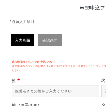
WEB申込
*必須入力項目
入力画面
確認画面
週末開催のイベントのお申込について
週末開催の
イベントのお申込は
金曜19:00にて受付を終了させていただいてい
ださい。
姓
*
姓（お子さま）
名