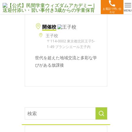
お電話で問い合
MENU
わせ
開催校
王子校
〒114-0002 東京都北区王子5-
1-49 ブランシエール王子内
世代を超えた地域交流と多彩な学
びがある放課後