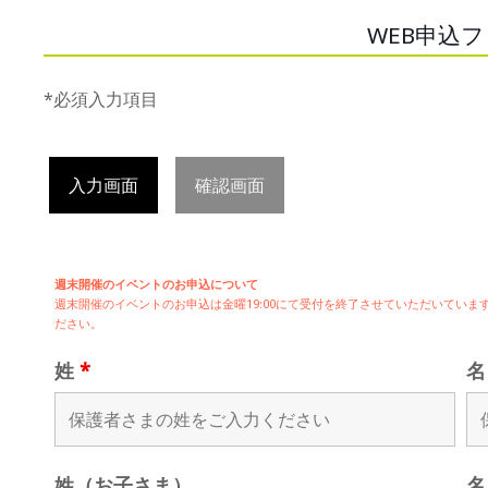
WEB申込
*必須入力項目
入力画面
確認画面
週末開催のイベントのお申込について
週末開催の
イベントのお申込は
金曜19:00にて受付を終了させていただいてい
ださい。
姓
*
姓（お子さま）
名