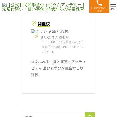
お電話で問い合
MENU
わせ
開催校
さいたま新都心校
〒330-0835 埼玉県さいたま市
大宮区北袋町1-601-1 SHINTO
CITY 1-D
緑あふれる中庭と充実のアクティ
ビティ 遊びと学びが融合する放
課後