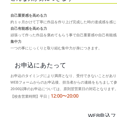
自己重要感を高める力
約１ヶ月かけて丁寧に作品を作り上げ完成した時の達成感を感じ
自己有能感を高める力
頑張って作った作品を褒めてもらう事で自己重要感や自己有能感
集中力
一つの事にじっくりと取り組む集中力が身につきます。
お申込にあたって
お申込のタイミングにより満席となり、受付できないことがあり
WEBフォームからのお申込後、担当者からの連絡をもちまして
20:00以降のお申込については、原則翌営業日の対応となります
12:00〜20:00
【校舎営業時間】平日｜
WEB申込