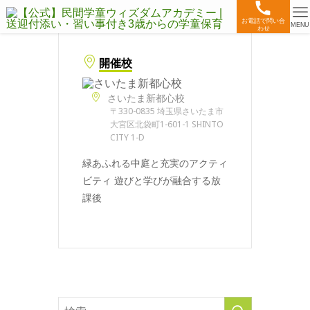
お電話で問い合
MENU
わせ
開催校
さいたま新都心校
〒330-0835 埼玉県さいたま市
大宮区北袋町1-601-1 SHINTO
CITY 1-D
緑あふれる中庭と充実のアクティ
ビティ 遊びと学びが融合する放
課後