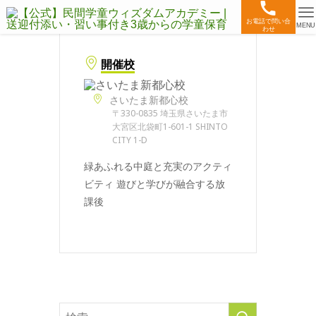
お電話で問い合
MENU
わせ
開催校
さいたま新都心校
〒330-0835 埼玉県さいたま市
大宮区北袋町1-601-1 SHINTO
CITY 1-D
緑あふれる中庭と充実のアクティ
ビティ 遊びと学びが融合する放
課後