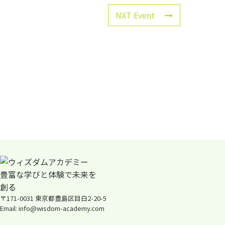
NXT Event
〒171-0031 東京都豊島区目白2-20-5
Email: info@wisdom-academy.com