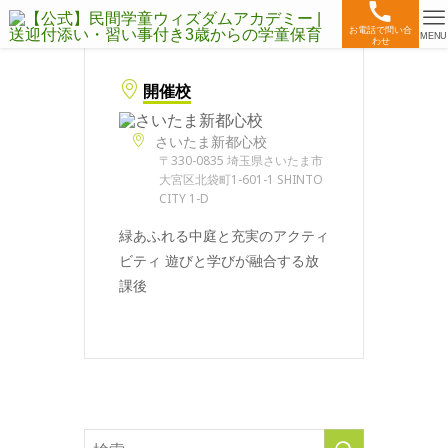
お電話で問い合
MENU
わせ
開催校
さいたま新都心校
〒330-0835 埼玉県さいたま市
大宮区北袋町1-601-1 SHINTO
CITY 1-D
緑あふれる中庭と充実のアクティ
ビティ 遊びと学びが融合する放
課後