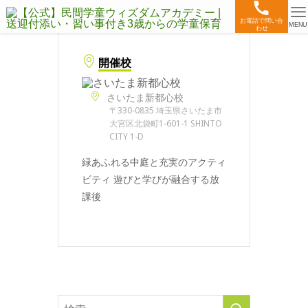
お電話で問い合
MENU
わせ
開催校
さいたま新都心校
〒330-0835 埼玉県さいたま市
大宮区北袋町1-601-1 SHINTO
CITY 1-D
緑あふれる中庭と充実のアクティ
ビティ 遊びと学びが融合する放
課後