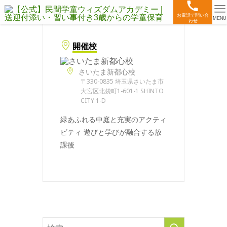
お電話で問い合
MENU
わせ
開催校
さいたま新都心校
〒330-0835 埼玉県さいたま市
大宮区北袋町1-601-1 SHINTO
CITY 1-D
緑あふれる中庭と充実のアクティ
ビティ 遊びと学びが融合する放
課後