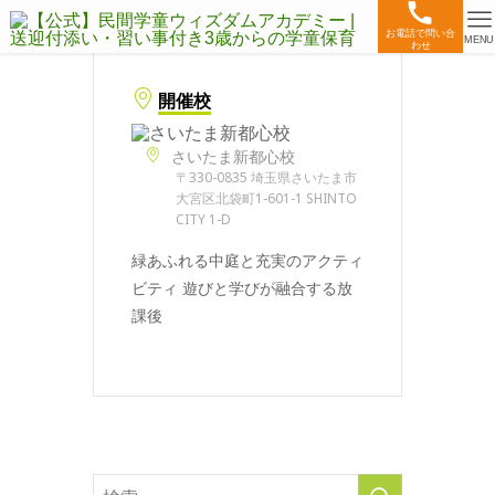
お電話で問い合
MENU
わせ
開催校
さいたま新都心校
〒330-0835 埼玉県さいたま市
大宮区北袋町1-601-1 SHINTO
CITY 1-D
緑あふれる中庭と充実のアクティ
ビティ 遊びと学びが融合する放
課後