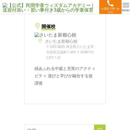
お電話で問い合
MENU
わせ
開催校
さいたま新都心校
〒330-0835 埼玉県さいたま市
大宮区北袋町1-601-1 SHINTO
CITY 1-D
緑あふれる中庭と充実のアクティ
ビティ 遊びと学びが融合する放
課後