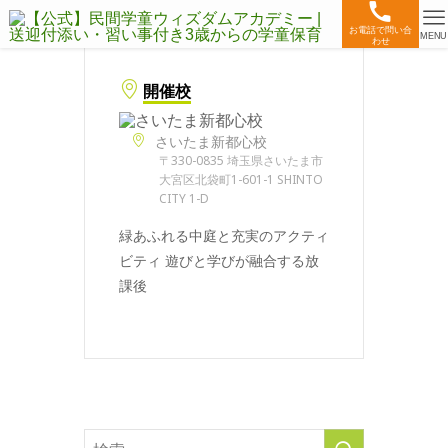
お電話で問い合
MENU
わせ
開催校
さいたま新都心校
〒330-0835 埼玉県さいたま市
大宮区北袋町1-601-1 SHINTO
CITY 1-D
緑あふれる中庭と充実のアクティ
ビティ 遊びと学びが融合する放
課後