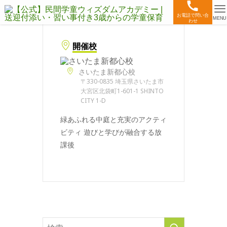
お電話で問い合
MENU
わせ
開催校
さいたま新都心校
〒330-0835 埼玉県さいたま市
大宮区北袋町1-601-1 SHINTO
CITY 1-D
緑あふれる中庭と充実のアクティ
ビティ 遊びと学びが融合する放
課後