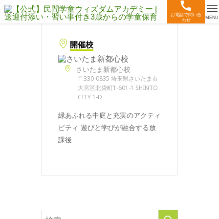
お電話で問い合
MENU
わせ
開催校
さいたま新都心校
〒330-0835 埼玉県さいたま市
大宮区北袋町1-601-1 SHINTO
CITY 1-D
緑あふれる中庭と充実のアクティ
ビティ 遊びと学びが融合する放
課後