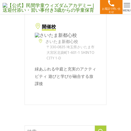
お電話で問い合
MENU
わせ
開催校
さいたま新都心校
〒330-0835 埼玉県さいたま市
大宮区北袋町1-601-1 SHINTO
CITY 1-D
緑あふれる中庭と充実のアクティ
ビティ 遊びと学びが融合する放
課後