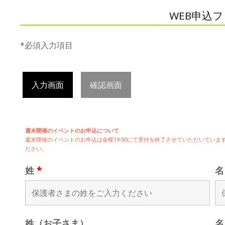
WEB申込
*必須入力項目
入力画面
確認画面
週末開催のイベントのお申込について
週末開催の
イベントのお申込は
金曜19:00にて受付を終了させていただいてい
ださい。
姓
*
姓（お子さま）
名