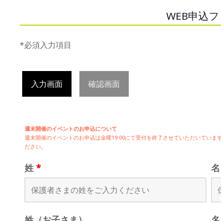
WEB申込
*必須入力項目
入力画面
確認画面
週末開催のイベントのお申込について
週末開催の
イベントのお申込は
金曜19:00にて受付を終了させていただいてい
ださい。
姓
*
姓（お子さま）
名