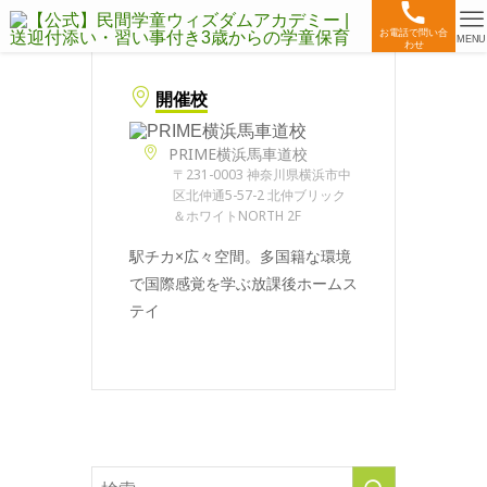
お電話で問い合
MENU
わせ
開催校
PRIME横浜馬車道校
〒231-0003 神奈川県横浜市中
区北仲通5-57-2 北仲ブリック
＆ホワイトNORTH 2F
駅チカ×広々空間。多国籍な環境
で国際感覚を学ぶ放課後ホームス
テイ