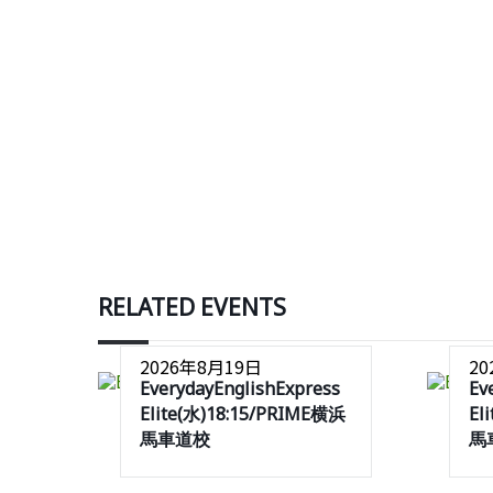
RELATED EVENTS
2026年8月19日
2
EverydayEnglishExpress
Ev
Elite(水)18:15/PRIME横浜
El
馬車道校
馬