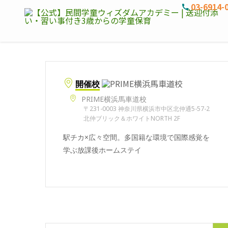
03-6914-
開催校
PRIME横浜馬車道校
〒231-0003 神奈川県横浜市中区北仲通5-57-2
北仲ブリック＆ホワイトNORTH 2F
駅チカ×広々空間。多国籍な環境で国際感覚を
学ぶ放課後ホームステイ