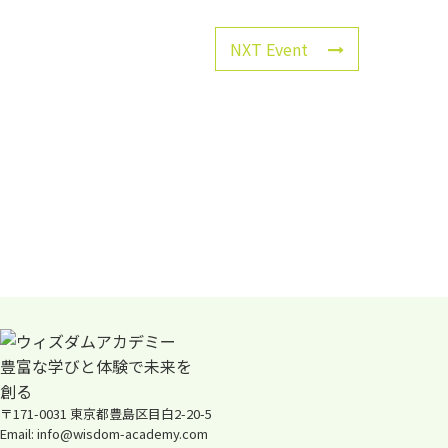
NXT Event
〒171-0031 東京都豊島区目白2-20-5
Email: info@wisdom-academy.com