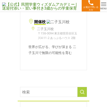
お電話で問い合
MENU
わせ
開催校
二子玉川校
〒158-0094 東京都世田谷区玉
川4-11-2 あっぷるハウス 2階
世界が広がる、学びが深まる 二
子玉川で無限の可能性を育む