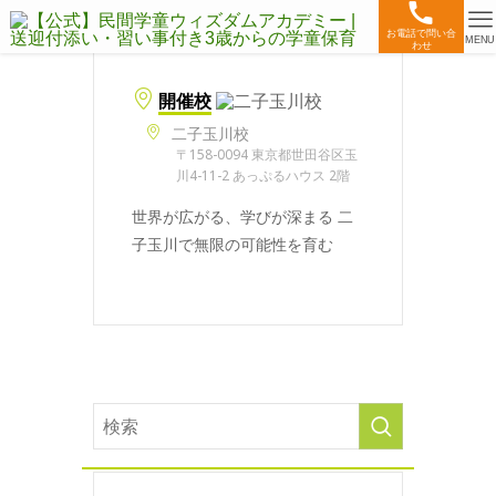
お電話で問い合
MENU
わせ
開催校
二子玉川校
〒158-0094 東京都世田谷区玉
川4-11-2 あっぷるハウス 2階
世界が広がる、学びが深まる 二
子玉川で無限の可能性を育む