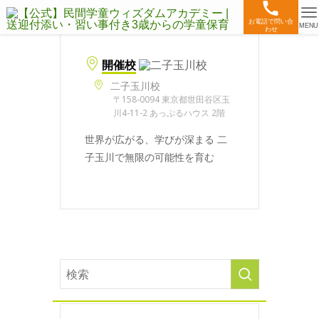
お電話で問い合
MENU
わせ
開催校
二子玉川校
〒158-0094 東京都世田谷区玉
川4-11-2 あっぷるハウス 2階
世界が広がる、学びが深まる 二
子玉川で無限の可能性を育む