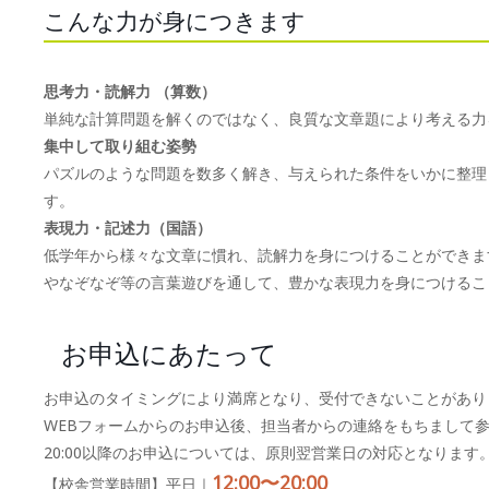
こんな力が身につきます
思考力・読解力 （算数）
単純な計算問題を解くのではなく、良質な文章題により考える力
集中して取り組む姿勢
パズルのような問題を数多く解き、与えられた条件をいかに整理
す。
表現力・記述力（国語）
低学年から様々な文章に慣れ、読解力を身につけることができま
やなぞなぞ等の言葉遊びを通して、豊かな表現力を身につけるこ
お申込にあたって
お申込のタイミングにより満席となり、受付できないことがあり
WEBフォームからのお申込後、担当者からの連絡をもちまして
20:00以降のお申込については、原則翌営業日の対応となります
12:00〜20:00
【校舎営業時間】平日｜