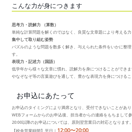
こんな力が身につきます
思考力・読解力 （算数）
単純な計算問題を解くのではなく、良質な文章題により考える力
集中して取り組む姿勢
パズルのような問題を数多く解き、与えられた条件をいかに整理
す。
表現力・記述力（国語）
低学年から様々な文章に慣れ、読解力を身につけることができま
やなぞなぞ等の言葉遊びを通して、豊かな表現力を身につけるこ
お申込にあたって
お申込のタイミングにより満席となり、受付できないことがあり
WEBフォームからのお申込後、担当者からの連絡をもちまして
20:00以降のお申込については、原則翌営業日の対応となります
12:00〜20:00
【校舎営業時間】平日｜