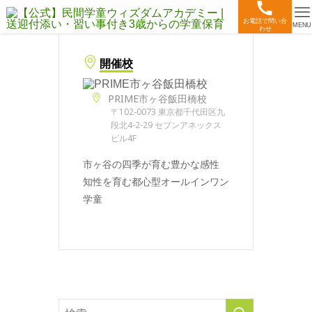
お電話で問い合
MENU
わせ
開催校
PRIME市ヶ谷飯田橋校
〒102-0073 東京都千代田区九
段北4-2-29 セブンアネックス
ビル4F
市ヶ谷の四季が育む豊かな感性
知性を育む都心型オールインワン
学童