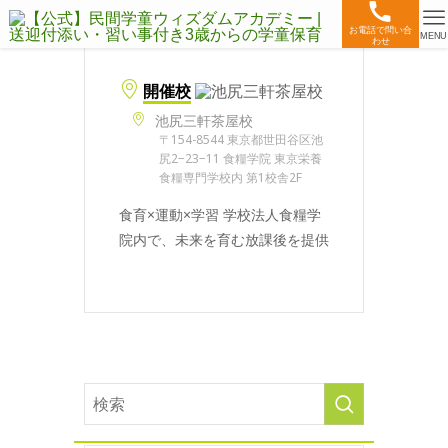
お電話で問い合
MENU
わせ
開催校
池尻三軒茶屋校
〒154-8544 東京都世田谷区池
尻2−23−11 食糧学院 東京栄養
食糧専門学校内 第1校舎2F
食育×運動×学習 学校法人食糧学
院内で、未来を育む放課後を提供