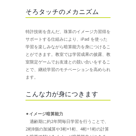
そろタッチのメカニズム
特許技術を含んだ、珠算のイメージ力習得を
サポートする仕組みにより、iPad を使った
学習を楽しみながら暗算能力を身につけるこ
とができます。教室では学習成果の披露、教
室限定ゲームでお友達との競い合いをするこ
とで、継続学習のモチベーションを高められ
ます。
こんな力が身につきます
⚫︎
イメージ暗算能力
適齢期に約2年間毎日学習を行うことで、
2桁8個の加減算や3桁×1桁、4桁÷1桁の計算