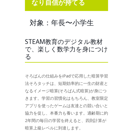
なり自信が持て
る
対象：年長〜小学生
STEAM教育のデジタル教材
で、楽しく数学力を身につけ
る
そろばんの仕組みをiPadで応用した暗算学習
法そろタッチは、短期効率的に一生の財産と
なるイメージ暗算(そろばん式暗算)が身につ
きます。学習の習慣化はもちろん、教室限定
アプリを使ったゲームは友達との競い合いと
協力を促し、本番力も養います。適齢期に約
2年間の毎日の学習を終えると、四則計算が
暗算上級レベルに到達します。