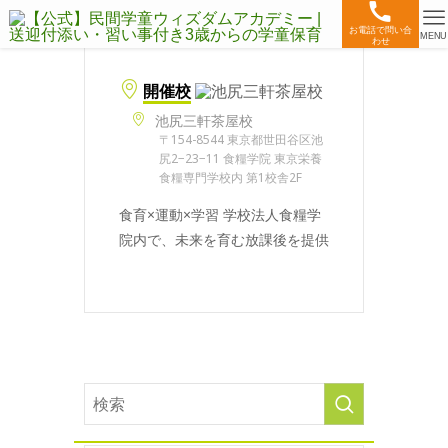
お電話で問い合
MENU
わせ
開催校
池尻三軒茶屋校
〒154-8544 東京都世田谷区池
尻2−23−11 食糧学院 東京栄養
食糧専門学校内 第1校舎2F
食育×運動×学習 学校法人食糧学
院内で、未来を育む放課後を提供