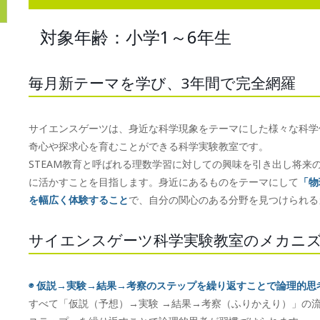
対象年齢：小学1～6年生
毎月新テーマを学び、3年間で完全網羅
サイエンスゲーツは、身近な科学現象をテーマにした様々な科学
奇心や探求心を育むことができる科学実験教室です。
STEAM教育と呼ばれる理数学習に対しての興味を引き出し将来
に活かすことを目指します。身近にあるものをテーマにして
「物
を幅広く体験すること
で、自分の関心のある分野を見つけられる
サイエンスゲーツ科学実験教室のメカニ
◉ 仮説→実験→結果→考察のステップを繰り返すことで論理的思
すべて「仮説（予想）→実験 →結果→考察（ふりかえり）」の